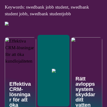
Keywords: swedbank jobb student, swedbank
student jobb, swedbank studentjobb
Rätt
Effektiva
avlopps
CRM-
system
lösninga
skyddar
r för att
ditt
öka
vatten